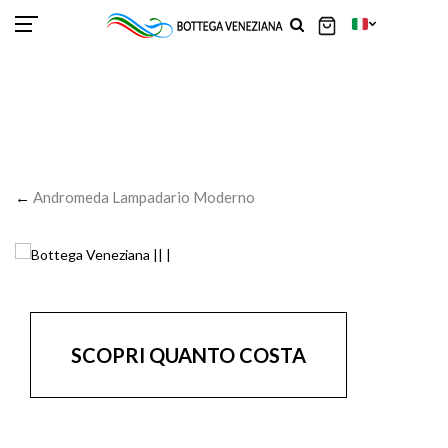
SCOR
SCOR
SCOR
SCOR
SCOR
SCOR
SCOR
SCOR
SCOR
SCOR
SCOR
←
Andromeda Lampadario Moderno
SCOPRI QUANTO COSTA