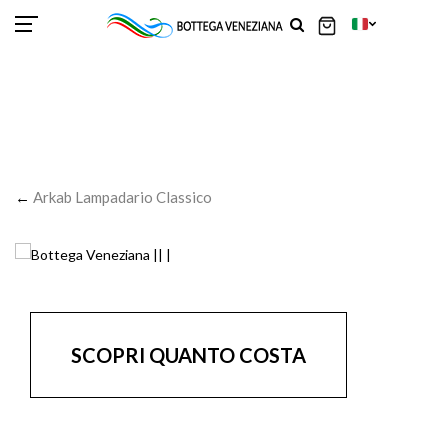
SCOR
SCOR
SCOR
SCOR
SCOR
SCOR
SCOR
SCOR
SCOR
SCOR
SCOR
←
Arkab Lampadario Classico
SCOPRI QUANTO COSTA