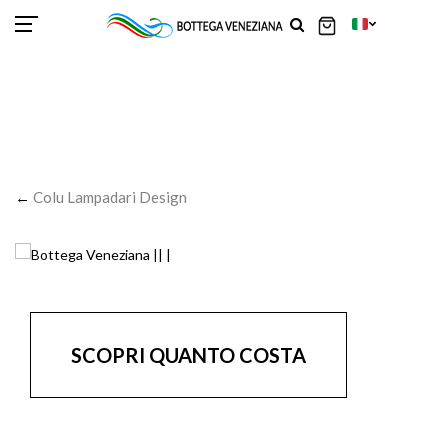
SCOR
SCOR
SCOR
SCOR
SCOR
SCOR
SCOR
SCOR
SCOR
SCOR
SCOR
←
Colu Lampadari Design
SCOPRI QUANTO COSTA