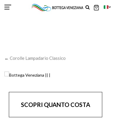
SCOR
SCOR
SCOR
SCOR
SCOR
SCOR
SCOR
SCOR
SCOR
SCOR
SCOR
←
Corolle Lampadario Classico
SCOPRI QUANTO COSTA