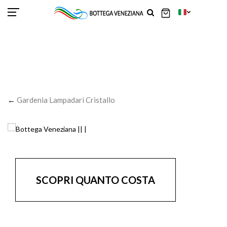
SCOR
SCOR
SCOR
SCOR
SCOR
SCOR
SCOR
SCOR
SCOR
SCOR
SCOR
←
Gardenia Lampadari Cristallo
SCOPRI QUANTO COSTA