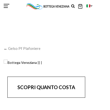
SCOR
SCOR
SCOR
SCOR
SCOR
SCOR
SCOR
SCOR
SCOR
SCOR
SCOR
←
Gelso Pf Plafoniere
SCOPRI QUANTO COSTA