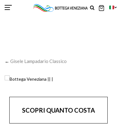
SCOR
SCOR
SCOR
SCOR
SCOR
SCOR
SCOR
SCOR
SCOR
SCOR
SCOR
←
Gisele Lampadario Classico
SCOPRI QUANTO COSTA