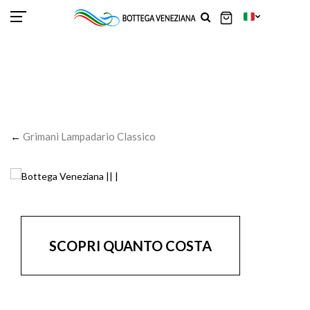
SCOR
SCOR
SCOR
SCOR
SCOR
SCOR
SCOR
SCOR
SCOR
SCOR
SCOR
←
Grimani Lampadario Classico
SCOPRI QUANTO COSTA