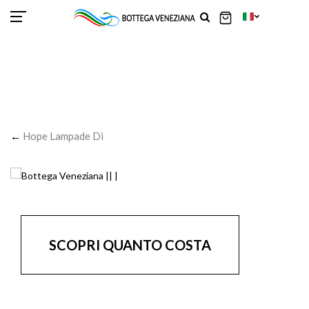
SCOR
SCOR
SCOR
SCOR
SCOR
SCOR
SCOR
SCOR
SCOR
SCOR
SCOR
←
Hope Lampade Di
SCOPRI QUANTO COSTA