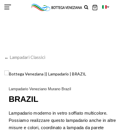
SCOR
SCOR
SCOR
SCOR
SCOR
SCOR
SCOR
SCOR
SCOR
SCOR
SCOR
←
Lampadari Classici
Lampadario Veneziano Murano Brazil
BRAZIL
Lampadario moderno in vetro soffiato multicolore.
Possiamo realizzare questo lampadario anche in altre
misure e colori, coordinato a lampada da parete