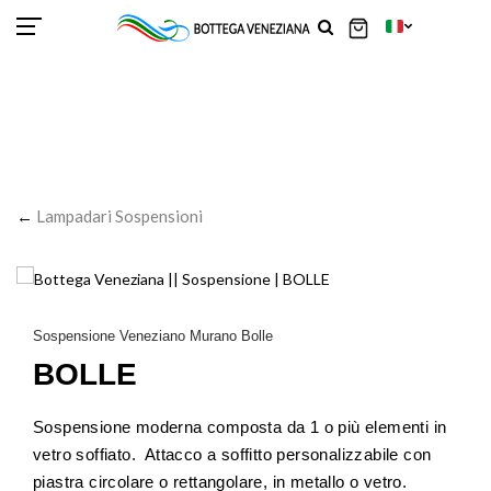
SCOR
SCOR
SCOR
SCOR
SCOR
SCOR
SCOR
SCOR
SCOR
SCOR
SCOR
←
Lampadari Sospensioni
Sospensione Veneziano Murano Bolle
BOLLE
Sospensione moderna composta da 1 o più elementi in
vetro soffiato. Attacco a soffitto personalizzabile con
piastra circolare o rettangolare, in metallo o vetro.