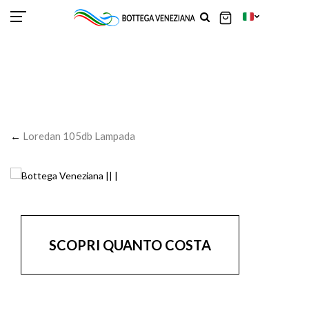
SCOR
SCOR
SCOR
SCOR
SCOR
SCOR
SCOR
SCOR
SCOR
SCOR
SCOR
←
Loredan 105db Lampada
SCOPRI QUANTO COSTA