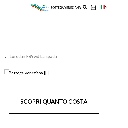
SCOR
SCOR
SCOR
SCOR
SCOR
SCOR
SCOR
SCOR
SCOR
SCOR
SCOR
←
Loredan F89wd Lampada
SCOPRI QUANTO COSTA