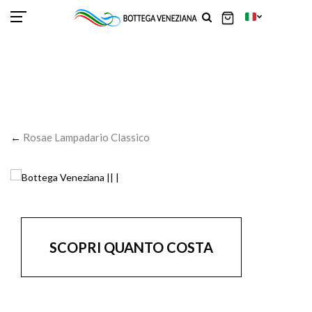
SCOR
SCOR
SCOR
SCOR
SCOR
SCOR
SCOR
SCOR
SCOR
SCOR
SCOR
←
Rosae Lampadario Classico
SCOPRI QUANTO COSTA