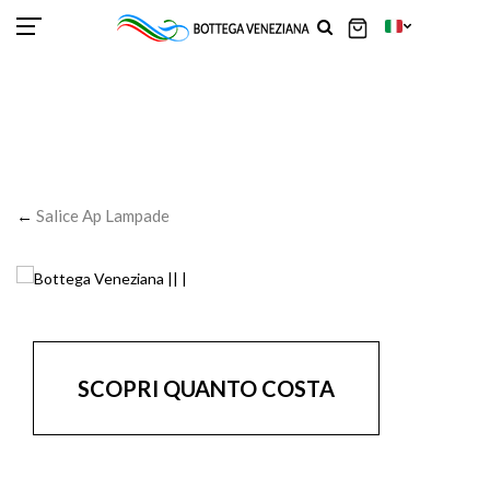
SCOR
SCOR
SCOR
SCOR
SCOR
SCOR
SCOR
SCOR
SCOR
SCOR
SCOR
←
Salice Ap Lampade
SCOPRI QUANTO COSTA