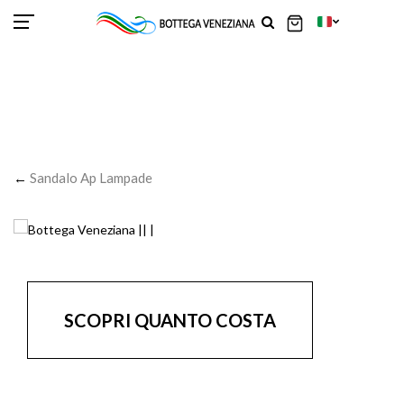
SCOR
SCOR
SCOR
SCOR
SCOR
SCOR
SCOR
SCOR
SCOR
SCOR
SCOR
←
Sandalo Ap Lampade
SCOPRI QUANTO COSTA