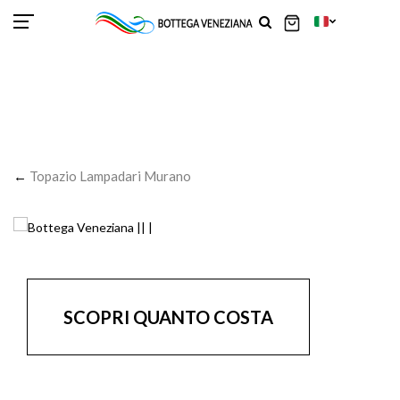
SCOR
SCOR
SCOR
SCOR
SCOR
SCOR
SCOR
SCOR
SCOR
SCOR
SCOR
←
Topazio Lampadari Murano
SCOPRI QUANTO COSTA