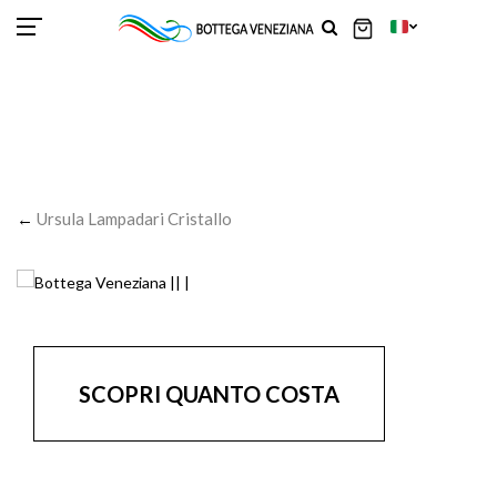
SCOR
SCOR
SCOR
SCOR
SCOR
SCOR
SCOR
SCOR
SCOR
SCOR
SCOR
←
Ursula Lampadari Cristallo
SCOPRI QUANTO COSTA