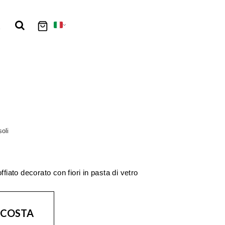
i
SCOR
SCOR
SCOR
SCOR
SCOR
SCOR
SCOR
SCOR
SCOR
SCOR
SCOR
oli
ffiato decorato con fiori in pasta di vetro
 COSTA