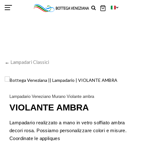
SCOR
SCOR
SCOR
SCOR
SCOR
SCOR
SCOR
SCOR
SCOR
SCOR
SCOR
←
Lampadari Classici
Lampadario Veneziano Murano Violante ambra
VIOLANTE AMBRA
Lampadario realizzato a mano in vetro soffiato ambra
decori rosa. Possiamo personalizzare colori e misure.
Coordinate le appliques